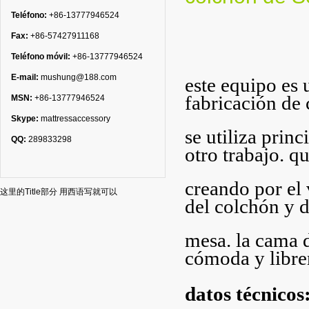
Teléfono:
+86-13777946524
Fax:
+86-57427911168
Teléfono móvil:
+86-13777946524
E-mail:
mushung@188.com
este equipo es
fabricación de 
MSN:
+86-13777946524
Skype:
mattressaccessory
se utiliza prin
QQ:
289833298
otro trabajo. q
creando por el v
这里的Title部分 用西语写就可以
del colchón y d
mesa. la cama 
cómoda y libre
datos técnicos