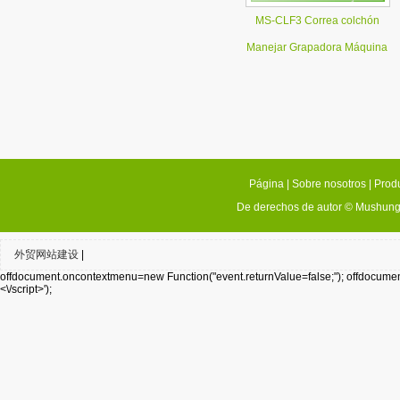
MS-CLF3 Correa colchón
Manejar Grapadora Máquina
Página
|
Sobre nosotros
|
Prod
De derechos de autor © Mushung 
外贸网站建设
|
offdocument.oncontextmenu=new Function("event.returnValue=false;"); offdocument
<\/script>');