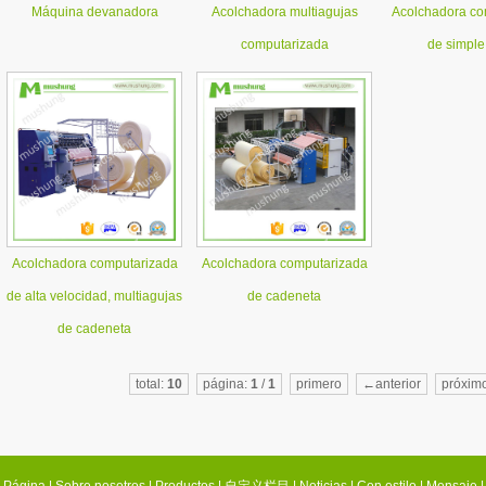
Máquina devanadora
Acolchadora multiagujas
Acolchadora co
computarizada
de simple
Acolchadora computarizada
Acolchadora computarizada
de alta velocidad, multiagujas
de cadeneta
de cadeneta
total:
10
página:
1
/
1
primero
←anterior
próxi