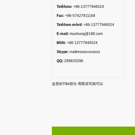
Teléfono:
+86-13777946524
Fax:
+86-57427911168
Teléfono móvil:
+86-13777946524
E-mail:
mushung@188.com
MSN:
+86-13777946524
Skype:
mattressaccessory
QQ:
289833298
这里的Title部分 用西语写就可以