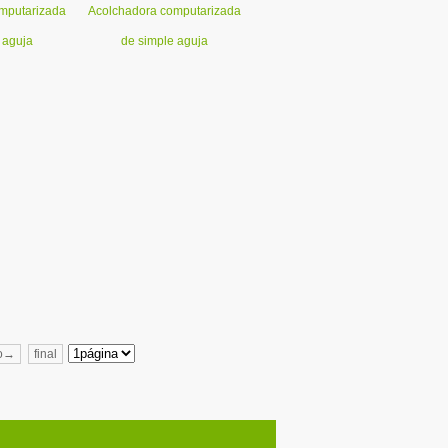
mputarizada
Acolchadora computarizada
 aguja
de simple aguja
mo→
final