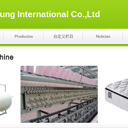
ng International Co.,Ltd
Productos
自定义栏目
Noticias